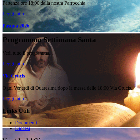
Partenza ore 18:00 dalla nostra Parrocchia.
Leggi tutto...
Pasqua 2026
Programma Settimana Santa
Vedi tutto il programma...
Leggi tutto...
Via Crucis
Ogni Venerdì di Quaresima dopo la messa delle 18:00 Via Crucis.
Leggi tutto...
Links Utili
Documenti
Diocesi