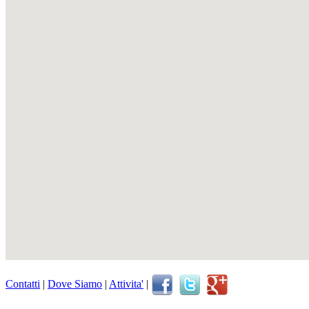
Contatti
|
Dove Siamo
|
Attivita'
|