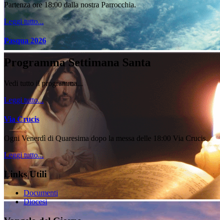
Partenza ore 18:00 dalla nostra Parrocchia.
Leggi tutto...
Pasqua 2026
Programma Settimana Santa
Vedi tutto il programma...
Leggi tutto...
Via Crucis
Ogni Venerdì di Quaresima dopo la messa delle 18:00 Via Crucis.
Leggi tutto...
Links Utili
Documenti
Diocesi