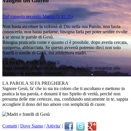
Vangelo del Giorno
Dal vangelo secondo Marco (3,31-35)
Non basta ascoltare la volontà di Dio nella sua Parola, non basta
conoscerla, non basta parlarne, bisogna farla per poter sentire rivolte
a se stessi le parole di Gesù.
Bisogna praticarla come e quanto ci è possibile, dopo averla cercata,
compresa, abbracciata. Se questo avverrà potremo dirci non solo
fratelli o sorelle di Gesù, ma addirittura madri.
LA PAROLA PER ME OGGI
Oggi chiederò al Signore di convertirmi dalle mie resistenze allo
Spirito, e di ascoltarlo veramente.
LA PAROLA SI FA PREGHIERA
Signore Gesù, fa' che io sia tra coloro che ti ascoltano e mettono in
pratica la tua parola, e donami il tuo Spirito di verità, perché non
presuma delle mie certezze, ma, confidando unicamente in te, sappia
accogliere il dono del tuo amore con semplicità di cuore.
Contatti
|
Dove Siamo
|
Attivita'
|